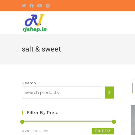
Skip
to
content
salt & sweet
Search
Filter By Price
Min
Max
FILTER
PRICE:
₹0
—
₹70