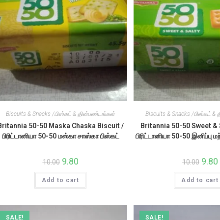
on
the
product
page
Biscuits & Snacks /பிஸ்கட் & தின்பண்டங்கள்
Biscuits & Snacks /பிஸ்கட் &
Britannia 50-50 Maska Chaska Biscuit /
Britannia 50-50 Sweet & S
பிரிட்டானியா 50-50 மஸ்கா சாஸ்கா பிஸ்கட்
பிரிட்டானியா 50-50 இனிப்பு மற்ற
Original
9.80
Current
Origin
9.80
10.00
10.00
price
price
price
was:
is:
was:
i
Add to cart
₹10.00.
₹9.80.
Add to cart
₹10.00.
₹
SALE!
SALE!