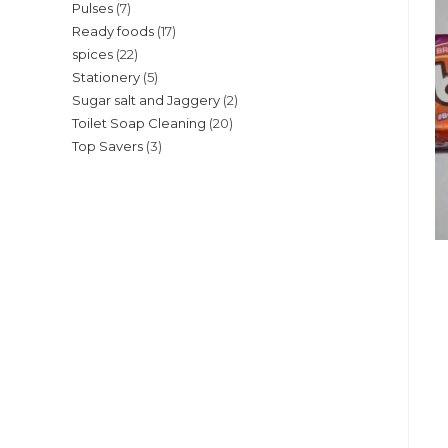
7
Pulses
7
products
17
Ready foods
17
products
22
spices
22
products
5
Stationery
5
products
2
Sugar salt and Jaggery
2
products
20
Toilet Soap Cleaning
20
products
3
Top Savers
3
products
products