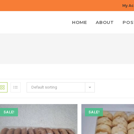
My Ac
HOME
ABOUT
POS
Default sorting
SALE!
SALE!