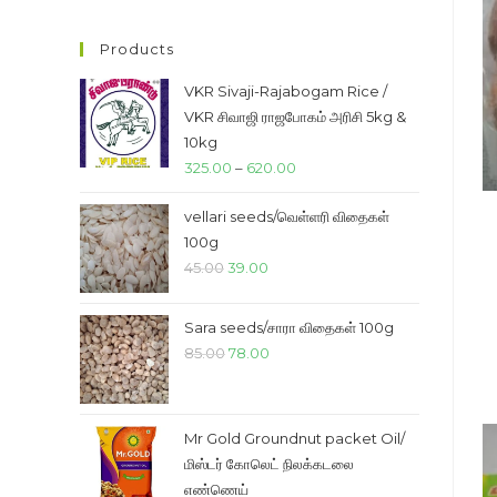
price
price
Products
VKR Sivaji-Rajabogam Rice /
VKR சிவாஜி ராஜபோகம் அரிசி 5kg &
10kg
Price
325.00
–
620.00
range:
vellari seeds/வெள்ளரி விதைகள்
₹325.00
100g
through
Original
Current
45.00
39.00
₹620.00
price
price
was:
is:
Sara seeds/சாரா விதைகள் 100g
₹45.00.
₹39.00.
Original
Current
85.00
78.00
price
price
was:
is:
₹85.00.
₹78.00.
Mr Gold Groundnut packet Oil/
மிஸ்டர் கோலெட் நிலக்கடலை
எண்ணெய்