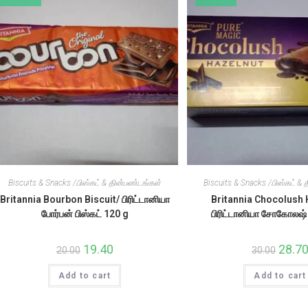
Biscuits & Snacks /பிஸ்கட் & தின்பண்டங்கள்
Biscuits & Snacks /பிஸ்கட் &
Britannia Bourbon Biscuit/ பிரிட்டானியா
Britannia Chocolush 
போர்பன் பிஸ்கட் 120 g
பிரிட்டானியா சோகோலஷ்
Original
19.40
Current
Origina
28.7
20.00
30.00
price
price
price
was:
is:
was:
Add to cart
₹20.00.
₹19.40.
Add to cart
₹30.00.