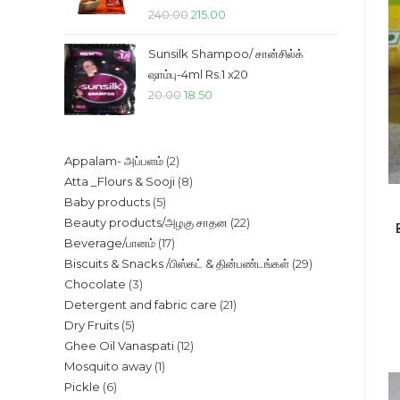
Original
Current
240.00
215.00
price
price
Sunsilk Shampoo/ சான்சில்க்
was:
is:
ஷாம்பு-4ml Rs.1 x20
₹240.00.
₹215.00.
Original
Current
20.00
18.50
price
price
was:
is:
2
Appalam- அப்பளம்
2
₹20.00.
₹18.50.
8
Atta _Flours & Sooji
8
products
5
Baby products
5
products
22
Beauty products/அழகு சாதன
22
products
17
Beverage/பானம்
17
products
29
Biscuits & Snacks /பிஸ்கட் & தின்பண்டங்கள்
29
products
3
Chocolate
3
products
21
Detergent and fabric care
21
products
5
Dry Fruits
5
products
12
Ghee Oil Vanaspati
12
products
1
Mosquito away
1
products
6
Pickle
6
product