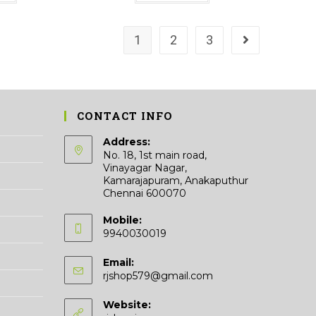
₹19.60
has
multiple
variants.
The
1
2
3
options
may
be
chosen
on
the
product
page
CONTACT INFO
Address:
No. 18, 1st main road,
Vinayagar Nagar,
Kamarajapuram, Anakaputhur
Chennai 600070
Mobile:
9940030019
Email:
Opens
rjshop579@gmail.com
in
your
Website:
application