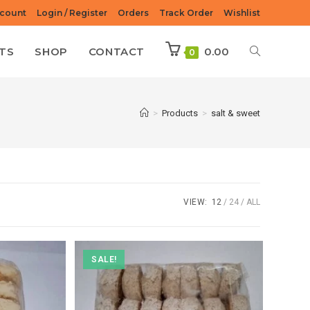
count
Login / Register
Orders
Track Order
Wishlist
TS
SHOP
CONTACT
0.00
0
>
Products
>
salt & sweet
VIEW:
12
24
ALL
SALE!