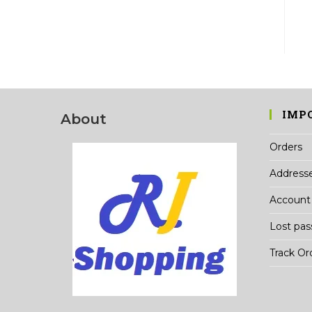
IMP
About
Orders
Address
Account 
Lost pa
Track Or