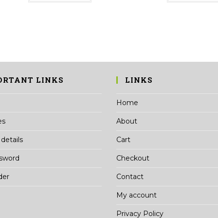
₹38.40
has
multiple
variants.
The
options
may
be
chosen
on
the
product
page
ORTANT LINKS
LINKS
Home
es
About
details
Cart
ssword
Checkout
der
Contact
My account
Privacy Policy