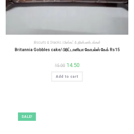
Biscuits & Snacks /பிஸ்கட் & தின்பண்டங்கள்
Britannia Gobbles cake/ பிரிட்டானியா கோபல்ஸ் கேக் Rs15
Original
14.50
Current
15.00
price
price
was:
is:
Add to cart
₹15.00.
₹14.50.
SALE!