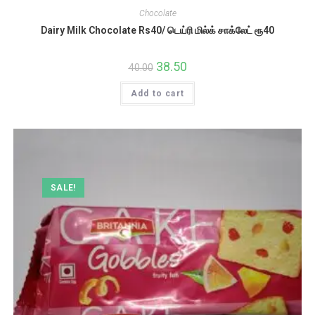
Chocolate
Dairy Milk Chocolate Rs40/ டெய்ரி மில்க் சாக்லேட் ரூ40
Original
38.50
Current
40.00
price
price
was:
is:
Add to cart
₹40.00.
₹38.50.
SALE!