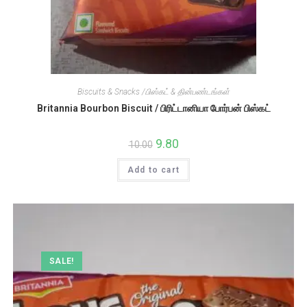
Biscuits & Snacks /பிஸ்கட் & தின்பண்டங்கள்
Britannia Bourbon Biscuit / பிரிட்டானியா போர்பன் பிஸ்கட்
Original
9.80
Current
10.00
price
price
was:
is:
Add to cart
₹10.00.
₹9.80.
SALE!