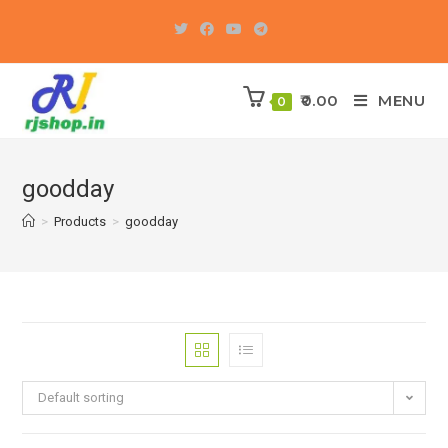
Skip
to
content
0.00
MENU
0
goodday
>
Products
>
goodday
Default sorting