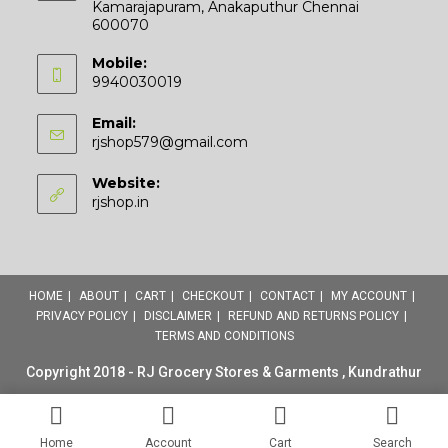
Kamarajapuram, Anakaputhur Chennai
600070
Mobile:
9940030019
Email:
Opens
rjshop579@gmail.com
in
your
Website:
application
rjshop.in
HOME
ABOUT
CART
CHECKOUT
CONTACT
MY ACCOUNT
PRIVACY POLICY
DISCLAIMER
REFUND AND RETURNS POLICY
TERMS AND CONDITIONS
Copyright 2018 - RJ Grocery Stores & Garments , Kundrathur
Home
Account
Cart
Search