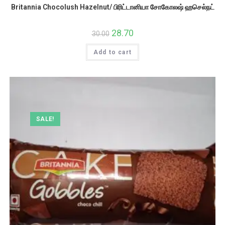
Britannia Chocolush Hazelnut/ பிரிட்டானியா சோகோலஷ் ஹசெல்நட்
Original
28.70
Current
30.00
price
price
was:
is:
Add to cart
₹30.00.
₹28.70.
SALE!