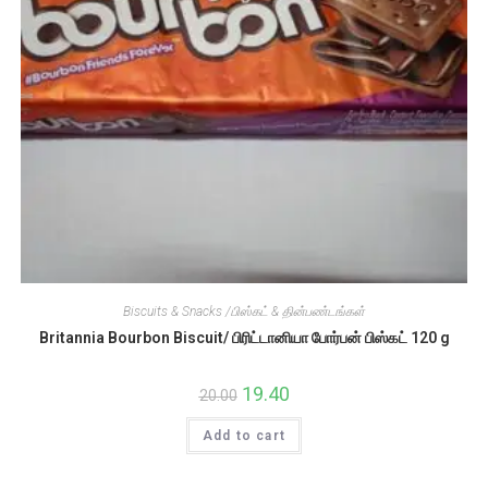
Biscuits & Snacks /பிஸ்கட் & தின்பண்டங்கள்
Britannia Bourbon Biscuit/ பிரிட்டானியா போர்பன் பிஸ்கட் 120 g
Original
19.40
Current
20.00
price
price
was:
is:
Add to cart
₹20.00.
₹19.40.