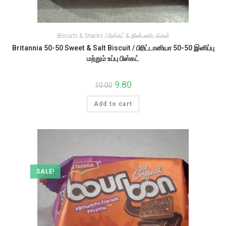
Biscuits & Snacks /பிஸ்கட் & தின்பண்டங்கள்
Britannia 50-50 Sweet & Salt Biscuit / பிரிட்டானியா 50-50 இனிப்பு
மற்றும் உப்பு பிஸ்கட்
Original
9.80
Current
10.00
price
price
was:
is:
Add to cart
₹10.00.
₹9.80.
SALE!