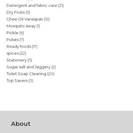
21
Detergent and fabric care
21
products
5
Dry Fruits
5
products
12
Ghee Oil Vanaspati
12
products
1
Mosquito away
1
products
6
Pickle
6
product
7
Pulses
7
products
17
Ready foods
17
products
22
spices
22
products
5
Stationery
5
products
2
Sugar salt and Jaggery
2
products
20
Toilet Soap Cleaning
20
products
3
Top Savers
3
products
products
About