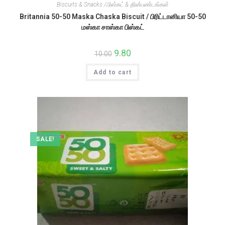
Biscuits & Snacks /பிஸ்கட் & தின்பண்டங்கள்
Britannia 50-50 Maska Chaska Biscuit / பிரிட்டானியா 50-50
மஸ்கா சாஸ்கா பிஸ்கட்
Original
9.80
Current
10.00
price
price
was:
is:
Add to cart
₹10.00.
₹9.80.
SALE!