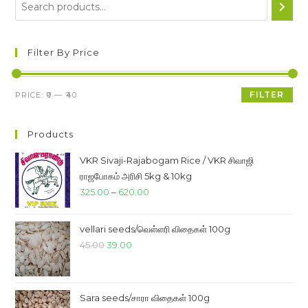
Filter By Price
Min
Max
FILTER
PRICE:
₹0
—
₹40
price
price
Products
VKR Sivaji-Rajabogam Rice / VKR சிவாஜி
ராஜபோகம் அரிசி 5kg & 10kg
Price
325.00
–
620.00
range:
₹325.00
vellari seeds/வெள்ளரி விதைகள் 100g
through
Original
Current
45.00
39.00
₹620.00
price
price
was:
is:
₹45.00.
₹39.00.
Sara seeds/சாரா விதைகள் 100g