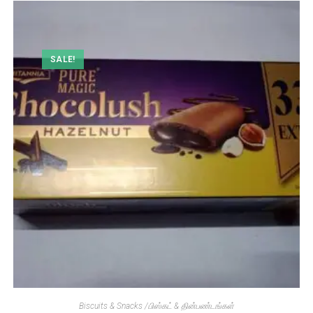
SALE!
Biscuits & Snacks /பிஸ்கட் & தின்பண்டங்கள்