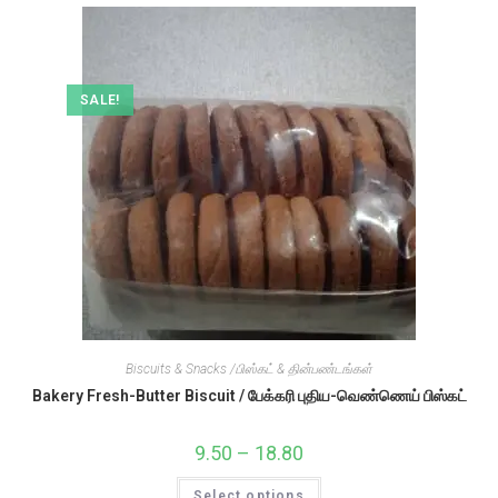
SALE!
Biscuits & Snacks /பிஸ்கட் & தின்பண்டங்கள்
Bakery Fresh-Butter Biscuit / பேக்கரி புதிய-வெண்ணெய் பிஸ்கட்
9.50
–
18.80
Price
range:
₹9.50
This
Select options
through