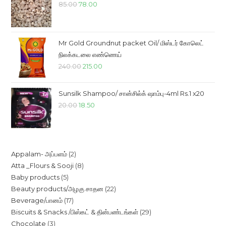
Original
Current
85.00
78.00
price
price
was:
is:
₹85.00.
₹78.00.
Mr Gold Groundnut packet Oil/ மிஸ்டர் கோலெட்
நிலக்கடலை எண்ணெய்
Original
Current
240.00
215.00
price
price
was:
is:
Sunsilk Shampoo/ சான்சில்க் ஷாம்பு-4ml Rs.1 x20
₹240.00.
₹215.00.
Original
Current
20.00
18.50
price
price
was:
is:
₹20.00.
₹18.50.
2
Appalam- அப்பளம்
2
8
Atta _Flours & Sooji
8
products
5
Baby products
5
products
22
Beauty products/அழகு சாதன
22
products
17
Beverage/பானம்
17
products
29
Biscuits & Snacks /பிஸ்கட் & தின்பண்டங்கள்
29
products
3
Chocolate
3
products