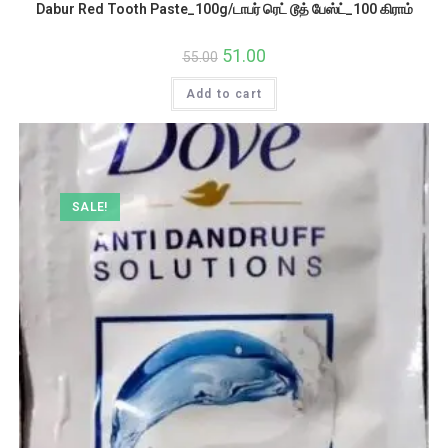
Dabur Red Tooth Paste_100g/டாபர் ரெட் டூத் பேஸ்ட்_100 கிராம்
Original
51.00
Current
55.00
price
price
was:
is:
Add to cart
₹55.00.
₹51.00.
SALE!