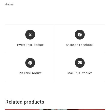
கிராம்
Opens
Opens
in
in
a
a
Tweet This Product
Share on Facebook
new
new
window
window
Opens
Opens
in
in
a
a
Pin This Product
Mail This Product
new
new
window
window
Related products