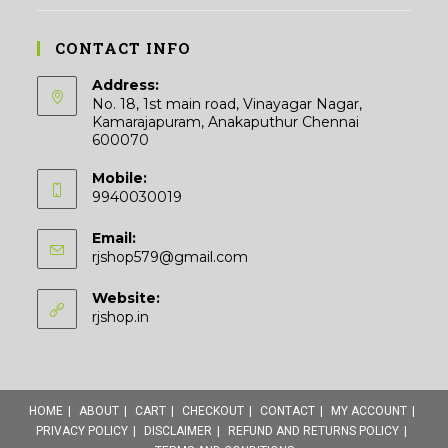
CONTACT INFO
Address:
No. 18, 1st main road, Vinayagar Nagar,
Kamarajapuram, Anakaputhur Chennai
600070
Mobile:
9940030019
Email:
Opens
rjshop579@gmail.com
in
your
Website:
application
rjshop.in
HOME
ABOUT
CART
CHECKOUT
CONTACT
MY ACCOUNT
PRIVACY POLICY
DISCLAIMER
REFUND AND RETURNS POLICY